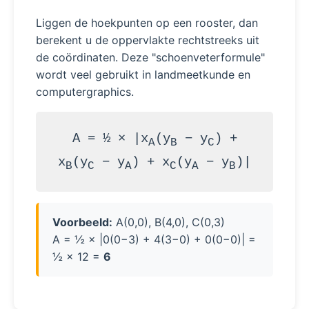
Liggen de hoekpunten op een rooster, dan
berekent u de oppervlakte rechtstreeks uit
de coördinaten. Deze "schoenveterformule"
wordt veel gebruikt in landmeetkunde en
computergraphics.
A = ½ × |x
(y
− y
) +
A
B
C
x
(y
− y
) + x
(y
− y
)|
B
C
A
C
A
B
Voorbeeld:
A(0,0), B(4,0), C(0,3)
A = ½ × |0(0−3) + 4(3−0) + 0(0−0)| =
½ × 12 =
6