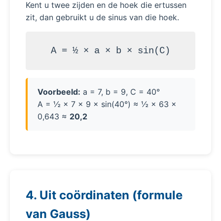
Kent u twee zijden en de hoek die ertussen
zit, dan gebruikt u de sinus van die hoek.
A = ½ × a × b × sin(C)
Voorbeeld:
a = 7, b = 9, C = 40°
A = ½ × 7 × 9 × sin(40°) ≈ ½ × 63 ×
0,643 ≈
20,2
4. Uit coördinaten (formule
van Gauss)