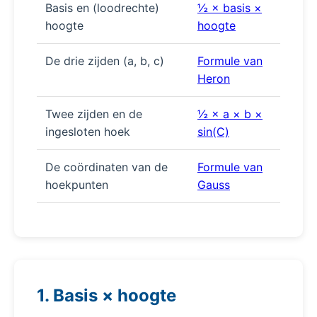
Basis en (loodrechte)
½ × basis ×
hoogte
hoogte
De drie zijden (a, b, c)
Formule van
Heron
Twee zijden en de
½ × a × b ×
ingesloten hoek
sin(C)
De coördinaten van de
Formule van
hoekpunten
Gauss
1. Basis × hoogte