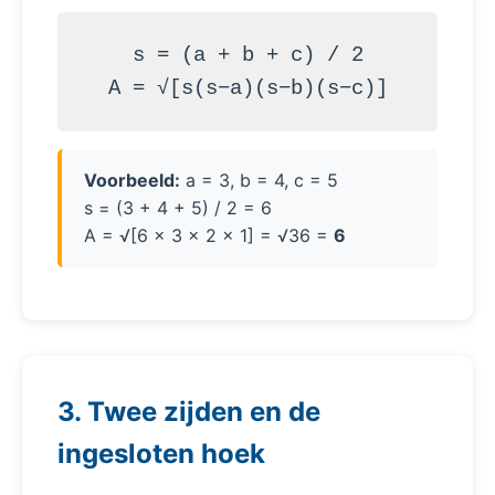
s = (a + b + c) / 2
A = √[s(s−a)(s−b)(s−c)]
Voorbeeld:
a = 3, b = 4, c = 5
s = (3 + 4 + 5) / 2 = 6
A = √[6 × 3 × 2 × 1] = √36 =
6
3. Twee zijden en de
ingesloten hoek