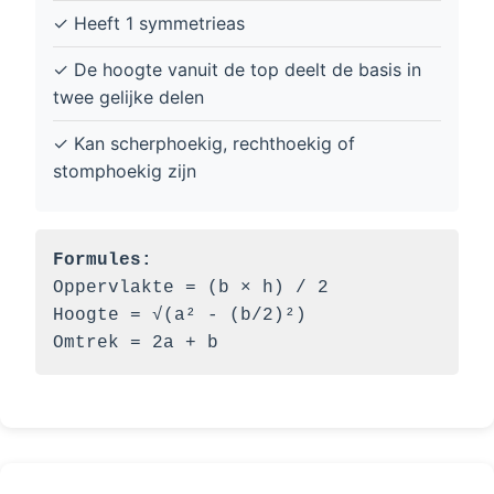
✓ Heeft 1 symmetrieas
✓ De hoogte vanuit de top deelt de basis in
twee gelijke delen
✓ Kan scherphoekig, rechthoekig of
stomphoekig zijn
Formules:
Oppervlakte = (b × h) / 2
Hoogte = √(a² - (b/2)²)
Omtrek = 2a + b