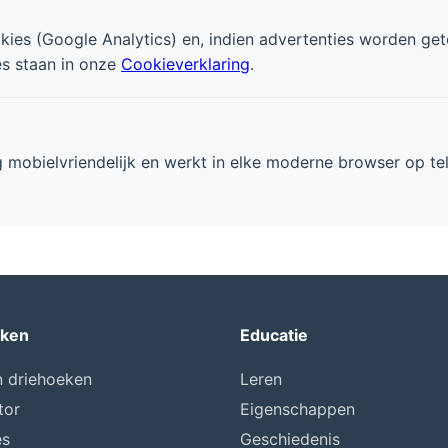
okies (Google Analytics) en, indien advertenties worden g
es staan in onze
Cookieverklaring
.
g mobielvriendelijk en werkt in elke moderne browser op tel
ken
Educatie
n driehoeken
Leren
tor
Eigenschappen
es
Geschiedenis