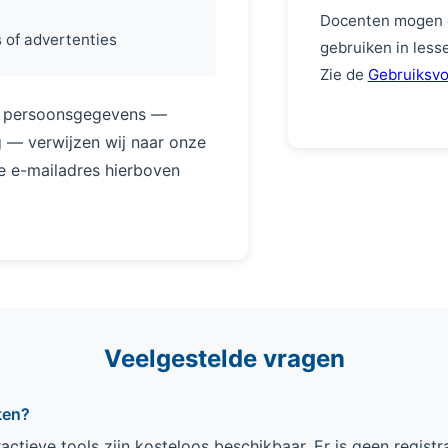
Docenten mogen c
s of advertenties
gebruiken in less
Zie de
Gebruiksv
d persoonsgegevens —
ng — verwijzen wij naar onze
de e-mailadres hierboven
Veelgestelde vragen
ken?
eractieve tools zijn kosteloos beschikbaar. Er is geen regist