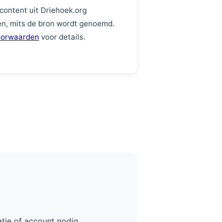
ontent uit Driehoek.org
en, mits de bron wordt genoemd.
oorwaarden
voor details.
ratie of account nodig.