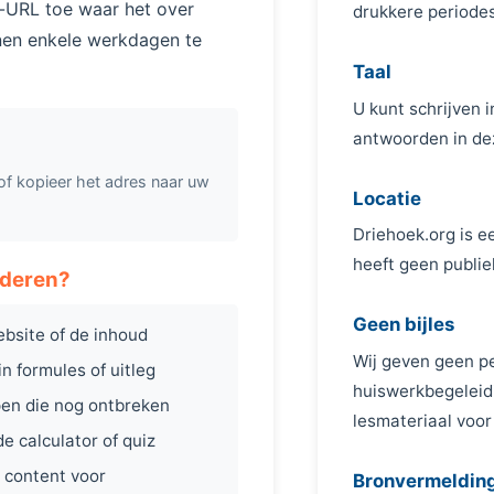
a-URL toe waar het over
drukkere periodes
nnen enkele werkdagen te
Taal
U kunt schrijven i
antwoorden in dez
 of kopieer het adres naar uw
Locatie
Driehoek.org is e
heeft geen publie
aderen?
Geen bijles
bsite of de inhoud
Wij geven geen per
n formules of uitleg
huiswerkbegeleidi
en die nog ontbreken
lesmateriaal voor 
 calculator of quiz
 content voor
Bronvermeldin